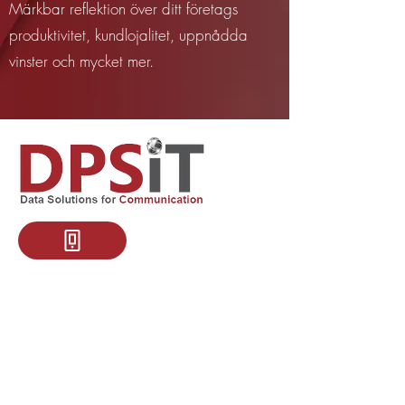
Märkbar reflektion över ditt företags
produktivitet, kundlojalitet, uppnådda
vinster och mycket mer.
+46700272493
KSA Address:
King Faisal Dist 7429, P.O. Box