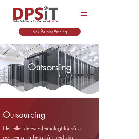
Bok för bedömning
Outsorsing
Outsourcing
Helt eller delvis schemalagt för våra
resurser att arbeta hårt med dig.